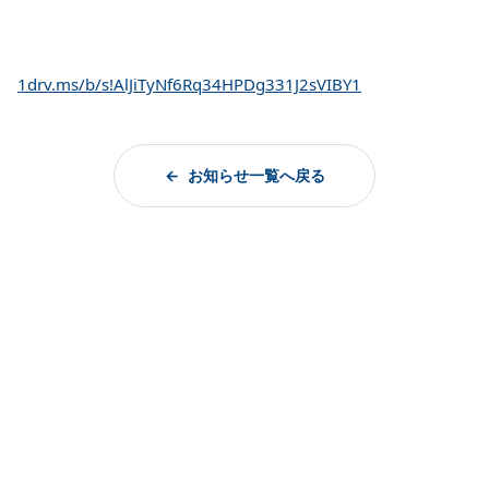
1drv.ms/b/s!AlJiTyNf6Rq34HPDg331J2sVIBY1
お知らせ一覧へ戻る